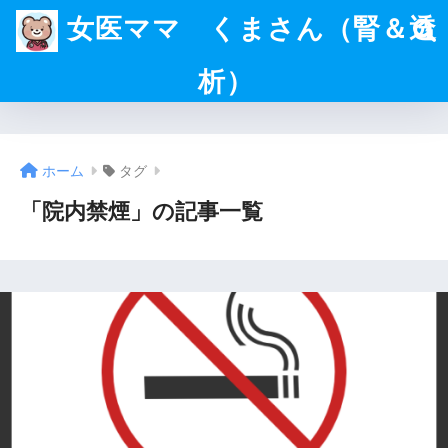
女医ママ くまさん（腎＆透
析）
ホーム
タグ
「院内禁煙」の記事一覧