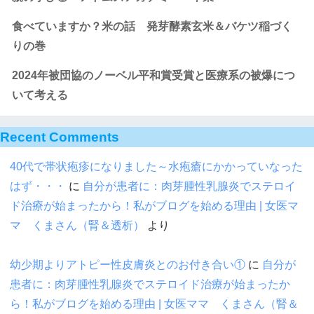
食べていますか？米の話 発芽酵素玄米＆バケツ稲づく
りの巻
2024年被団協のノーベル平和賞受賞と医療系の被爆につ
いて考える
Recent Comments
40代で帯状疱疹になりました～水疱瘡にかかっていなった
はず・・・
に
自分が患者に：肉芽腫性乳腺炎でステロイ
ド治療が始まったから！私がブログを始める理由 | 女医マ
マ くまさん（腎＆透析）
より
幼少期よりアトピー性皮膚炎とのお付き合い①
に
自分が
患者に：肉芽腫性乳腺炎でステロイド治療が始まったか
ら！私がブログを始める理由 | 女医ママ くまさん（腎＆