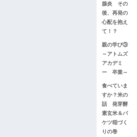
腺炎 その
後、再発の
心配を抱え
て！？
親の学び③
～アトムズ
アカデミ
ー 卒業～
食べていま
すか？米の
話 発芽酵
素玄米＆バ
ケツ稲づく
りの巻