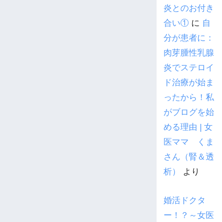
炎とのお付き
合い①
に
自
分が患者に：
肉芽腫性乳腺
炎でステロイ
ド治療が始ま
ったから！私
がブログを始
める理由 | 女
医ママ くま
さん（腎＆透
析）
より
婚活ドクタ
ー！？～女医