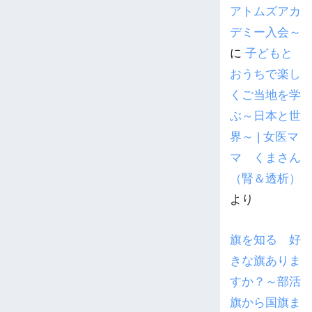
アトムズアカ
デミー入会～
に
子どもと
おうちで楽し
くご当地を学
ぶ～日本と世
界～ | 女医マ
マ くまさん
（腎＆透析）
より
旗を知る 好
きな旗ありま
すか？～部活
旗から国旗ま