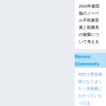
2024年被団
協のノーベ
ル平和賞受
賞と医療系
の被爆につ
いて考える
Recent
Comments
40代で帯状疱
疹になりまし
た～水疱瘡に
かかっていな
ったは