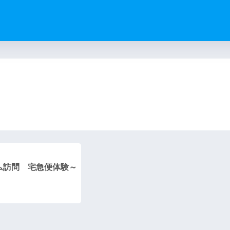
）
ム訪問 宅急便体験～