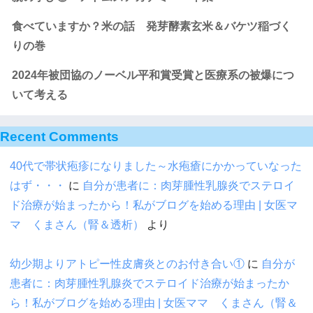
食べていますか？米の話 発芽酵素玄米＆バケツ稲づく
りの巻
2024年被団協のノーベル平和賞受賞と医療系の被爆につ
いて考える
Recent Comments
40代で帯状疱疹になりました～水疱瘡にかかっていなった
はず・・・
に
自分が患者に：肉芽腫性乳腺炎でステロイ
ド治療が始まったから！私がブログを始める理由 | 女医マ
マ くまさん（腎＆透析）
より
幼少期よりアトピー性皮膚炎とのお付き合い①
に
自分が
患者に：肉芽腫性乳腺炎でステロイド治療が始まったか
ら！私がブログを始める理由 | 女医ママ くまさん（腎＆