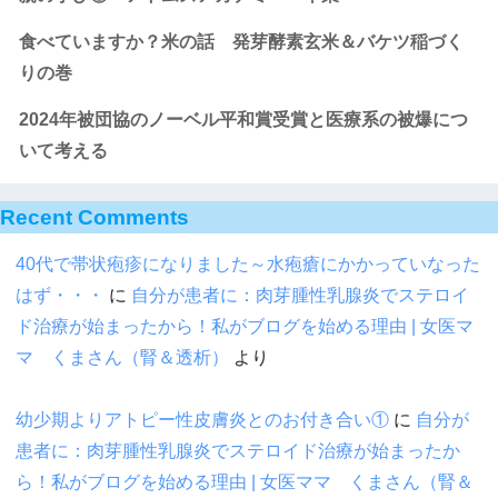
食べていますか？米の話 発芽酵素玄米＆バケツ稲づく
りの巻
2024年被団協のノーベル平和賞受賞と医療系の被爆につ
いて考える
Recent Comments
40代で帯状疱疹になりました～水疱瘡にかかっていなった
はず・・・
に
自分が患者に：肉芽腫性乳腺炎でステロイ
ド治療が始まったから！私がブログを始める理由 | 女医マ
マ くまさん（腎＆透析）
より
幼少期よりアトピー性皮膚炎とのお付き合い①
に
自分が
患者に：肉芽腫性乳腺炎でステロイド治療が始まったか
ら！私がブログを始める理由 | 女医ママ くまさん（腎＆