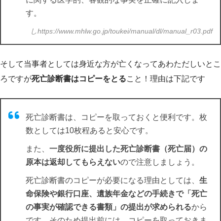
す。
しhttps://www.mhlw.go.jp/toukei/manual/dl/manual_r03.pdf
そして当事者としては身近な方が亡くなってあわただしいとこ
ろですが
死亡診断書はコピーをとる
こと！理由は下記です
死亡診断書は、コピーを取っておくと便利です。枚
数としては10枚程あると安心です。
また、
一度役所に提出した死亡診断書（死亡届）の
原本は返却してもらえない
ので注意しましょう。
死亡診断書のコピーが必要になる理由としては、
生
命保険や銀行口座、遺族年金などの手続きで「死亡
の事実が確認できる書類」の提出が求められる
から
です。そのため提出前には、コピーを取っておきま