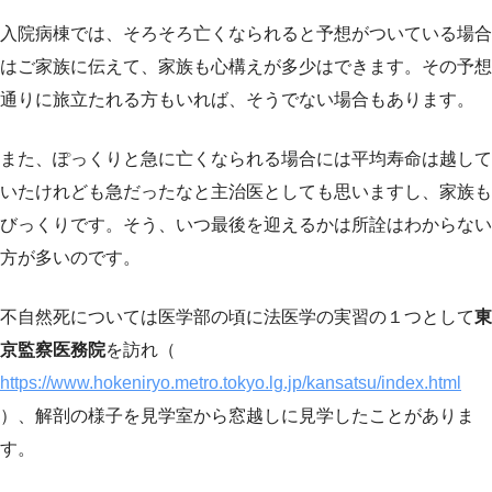
入院病棟では、そろそろ亡くなられると予想がついている場合
はご家族に伝えて、家族も心構えが多少はできます。その予想
通りに旅立たれる方もいれば、そうでない場合もあります。
また、ぽっくりと急に亡くなられる場合には平均寿命は越して
いたけれども急だったなと主治医としても思いますし、家族も
びっくりです。そう、いつ最後を迎えるかは所詮はわからない
方が多いのです。
不自然死については医学部の頃に法医学の実習の１つとして
東
京監察医務院
を訪れ（
https://www.hokeniryo.metro.tokyo.lg.jp/kansatsu/index.html
）、解剖の様子を見学室から窓越しに見学したことがありま
す。