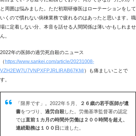
と周囲は悩みました。ただ初期研修医はローテーションをして
いくので慣れない病棟業務で疲れるのはあったと思います。職
場に定着しない分、本音を話せる人間関係は薄いかもしれませ
ん。
2022年の医師の過労死自殺のニュース
（
https://www.sankei.com/article/20231008-
VZH2EW7U7VNPXFPJRLIRAB67KM/
）も痛ましいことで
す。
「限界です」。2022年５月、
２６歳の若手医師が遺
書
をつづり、
過労自殺
した。労働基準監督署の認定
では
直前１カ月の時間外労働は２００時間を超え、
連続勤務は１００日
に達した。