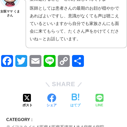
医師としては患者さんの最期のお顔が穏やかで
女医ママ くま
あればよいですし、意識がなくても声は聴こえ
さん
ているといいますから自分でも家族さんにも面
会に来てもらって、たくさん声をかけてくださ
いね～とお話しています。
F
T
E
L
C
共
a
w
m
i
o
有
SHARE
c
i
a
n
p
e
t
i
e
y
ポスト
シェア
はてブ
LINE
b
t
l
L
CATEGORY :
o
e
i