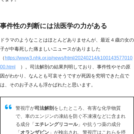
事件性の判断には法医学の力がある
ドラマのようなことはほとんどありませんが、最近４歳の女の
子が中毒死した痛ましいニュースがありました
（
https://www3.nhk.or.jp/news/html/20240214/k100143577010
00.html
）。司法解剖の結果判明しており、事件性やその原
因がわかり、なんとも可哀そうですが死因を究明できた点で
は、そのお子さんも浮かばれたと思います。
警視庁が
司法解剖
をしたところ、有害な化学物質
で、車のエンジンの凍結を防ぐ不凍液などに含まれ
る成分「
エチレングリコール
」や抗うつ薬の成分
「
オランザピン
」が検出され、警視庁はこれらを摂