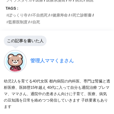
ライフスタイル
医療
医療系漫画
本
病気
病院
o
r
n
TAGS :
ぽっくり寺
不自然死
健康寿命
死亡診断書
k
k
監察医制度
自死
この記事を書いた人
管理人ママくまさん
幼児2人を育てる40代女医 都内病院の内科医、専門は腎臓と透
析医療、医師歴15年越え 40代に入って自分も通院治療 プレマ
マ、ママさん、通院中の患者さん向けに子育て、医療、病気
の豆知識を日常を絡めつつ発信していきます 子鉄要素もあり
ます