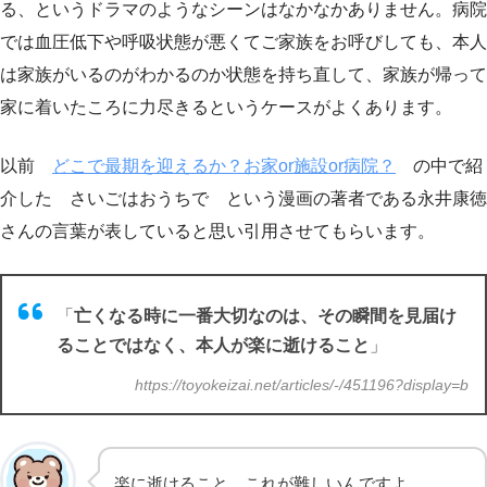
る、というドラマのようなシーンはなかなかありません。病院
では血圧低下や呼吸状態が悪くてご家族をお呼びしても、本人
は家族がいるのがわかるのか状態を持ち直して、家族が帰って
家に着いたころに力尽きるというケースがよくあります。
以前
どこで最期を迎えるか？お家or施設or病院？
の中で紹
介した さいごはおうちで という漫画の著者である永井康徳
さんの言葉が表していると思い引用させてもらいます。
「
亡くなる時に一番大切なのは、その瞬間を見届け
ることではなく、本人が楽に逝けること
」
https://toyokeizai.net/articles/-/451196?display=b
楽に逝けること これが難しいんですよ