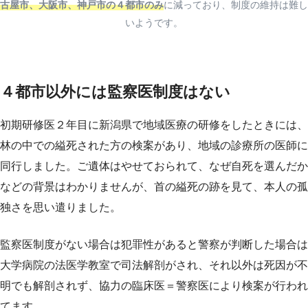
古屋市、大阪市、神戸市の４都市のみ
に減っており、制度の維持は難し
いようです。
４都市以外には監察医制度はない
初期研修医２年目に新潟県で地域医療の研修をしたときには、
林の中での縊死された方の検案があり、地域の診療所の医師に
同行しました。ご遺体はやせておられて、なぜ自死を選んだか
などの背景はわかりませんが、首の縊死の跡を見て、本人の孤
独さを思い遣りました。
監察医制度がない場合は犯罪性があると警察が判断した場合は
大学病院の法医学教室で司法解剖がされ、それ以外は死因が不
明でも解剖されず、協力の臨床医＝警察医により検案が行われ
てます。