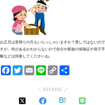
お正月は里帰りの方もいらっしゃいますか？脅しではないので
すが、何があるかわからないので自分や家族の保険証や母子手
帳などは持参してくださいね。
F
T
E
L
C
共
a
w
m
i
o
有
SHARE
c
i
a
n
p
e
t
i
e
y