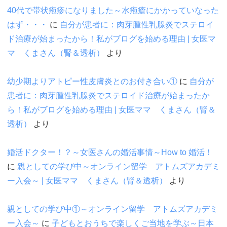
40代で帯状疱疹になりました～水疱瘡にかかっていなった
はず・・・
に
自分が患者に：肉芽腫性乳腺炎でステロイ
ド治療が始まったから！私がブログを始める理由 | 女医マ
マ くまさん（腎＆透析）
より
幼少期よりアトピー性皮膚炎とのお付き合い①
に
自分が
患者に：肉芽腫性乳腺炎でステロイド治療が始まったか
ら！私がブログを始める理由 | 女医ママ くまさん（腎＆
透析）
より
婚活ドクター！？～女医さんの婚活事情～How to 婚活！
に
親としての学び中～オンライン留学 アトムズアカデミ
ー入会～ | 女医ママ くまさん（腎＆透析）
より
親としての学び中①～オンライン留学 アトムズアカデミ
ー入会～
に
子どもとおうちで楽しくご当地を学ぶ～日本