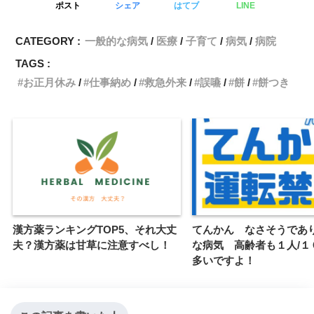
ポスト
シェア
はてブ
LINE
b
t
l
L
CATEGORY :
一般的な病気
医療
子育て
病気
病院
o
e
i
TAGS :
o
r
n
お正月休み
仕事納め
救急外来
誤嚥
餅
餅つき
k
k
漢方薬ランキングTOP5、それ大丈
てんかん なさそうであ
夫？漢方薬は甘草に注意すべし！
な病気 高齢者も１人/１
多いですよ！