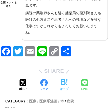
女医ママ くま
見ます。
さん
病院の薬剤師さんも処方箋薬局の薬剤師さんも
医師の処方ミスや患者さんへの説明など多種な
仕事ですがこれからもよろしくお願いします
ね。
F
T
E
L
C
共
a
w
m
i
o
有
SHARE
c
i
a
n
p
e
t
i
e
y
ポスト
シェア
はてブ
LINE
b
t
l
L
CATEGORY :
医療
医療系漫画
本
病院
o
e
i