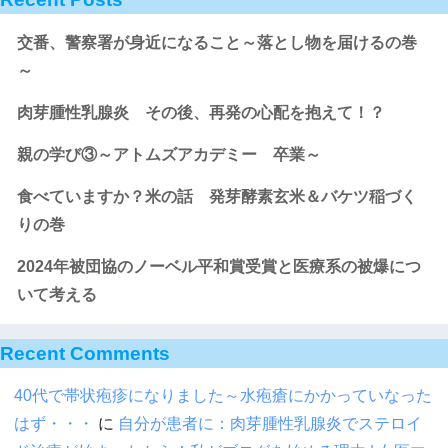
交番、警察署が身近になること～落とし物を届けるの巻
～
肉芽腫性乳腺炎 その後、再発の心配を抱えて！？
親の学び③～アトムズアカデミー 卒業～
食べていますか？米の話 発芽酵素玄米＆バケツ稲づく
りの巻
2024年被団協のノーベル平和賞受賞と医療系の被爆につ
いて考える
Recent Comments
40代で帯状疱疹になりました～水疱瘡にかかっていなった
はず・・・
に
自分が患者に：肉芽腫性乳腺炎でステロイ