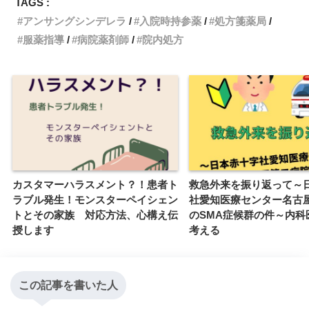
TAGS :
o
r
n
アンサングシンデレラ
入院時持参薬
処方箋薬局
服薬指導
病院薬剤師
院内処方
k
k
カスタマーハラスメント？！患者ト
救急外来を振り返って～
ラブル発生！モンスターペイシェン
社愛知医療センター名古
トとその家族 対応方法、心構え伝
のSMA症候群の件～内科
授します
考える
この記事を書いた人