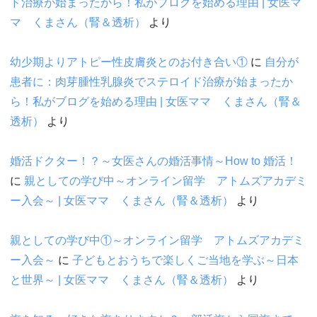
ド治療が始まったから！私がブログを始める理由 | 女医マ
マ くまさん（腎＆透析）
より
幼少期よりアトピー性皮膚炎とのお付き合い①
に
自分が
患者に：肉芽腫性乳腺炎でステロイド治療が始まったか
ら！私がブログを始める理由 | 女医ママ くまさん（腎＆
透析）
より
婚活ドクター！？～女医さんの婚活事情～How to 婚活！
に
親としての学び中～オンライン留学 アトムズアカデミ
ー入会～ | 女医ママ くまさん（腎＆透析）
より
親としての学び中①～オンライン留学 アトムズアカデミ
ー入会～
に
子どもとおうちで楽しくご当地を学ぶ～日本
と世界～ | 女医ママ くまさん（腎＆透析）
より