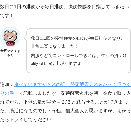
数日に1回の排便から毎日排便、快便快腸を目指していきたい
です！
数日に1回の慢性便秘の自分が毎日排便となり、
非常に楽になりました！
女医ママ くま
内服などでコントロールできれば、生活の質：Q
さん
olity of Lifeは上がりますよ
追加：
食べていますか？米の話 発芽酵素玄米＆バケツ稲づく
りの巻
で記載しましたが、発芽酵素玄米を朝、夕食で取り入
れてから、下剤の量が半分～２/３と減らせることができまし
た。腸活になるのでしょうね。個人個人と思いますが、よかっ
たらトライしてください！