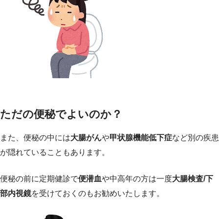
ただの便秘でよいのか？
また、便秘の中には
大腸がん
や
甲状腺機能低下症
など別の疾患
が隠れていることもあります。
便秘の前に定期健診で
便潜血
や中高年の方は一度
大腸検査/下
部内視鏡
を受けておくのもお勧めいたします。