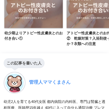
幼少期よりアトピー性皮膚炎とのお
アトピー性皮膚炎とのお
付き合い①
② 乾燥対策？入浴剤使
か？衣類への注意
この記事を書いた人
管理人ママくまさん
幼児2人を育てる40代女医 都内病院の内科医、専門は腎臓と透
析医療、医師歴15年越え 40代に入って自分も通院治療 プレマ