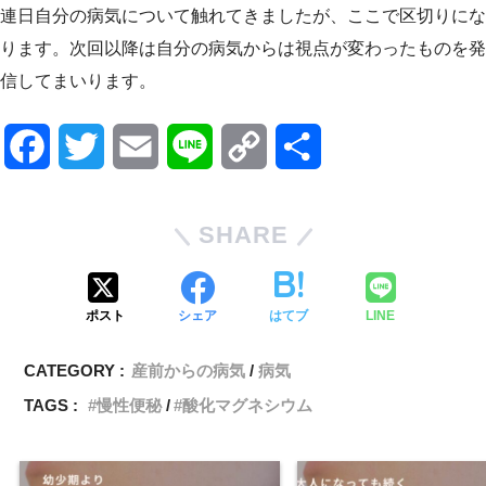
連日自分の病気について触れてきましたが、ここで区切りにな
ります。次回以降は自分の病気からは視点が変わったものを発
信してまいります。
F
T
E
L
C
共
a
w
m
i
o
有
SHARE
c
i
a
n
p
e
t
i
e
y
ポスト
シェア
はてブ
LINE
b
t
l
L
CATEGORY :
産前からの病気
病気
o
e
i
TAGS :
慢性便秘
酸化マグネシウム
o
r
n
k
k