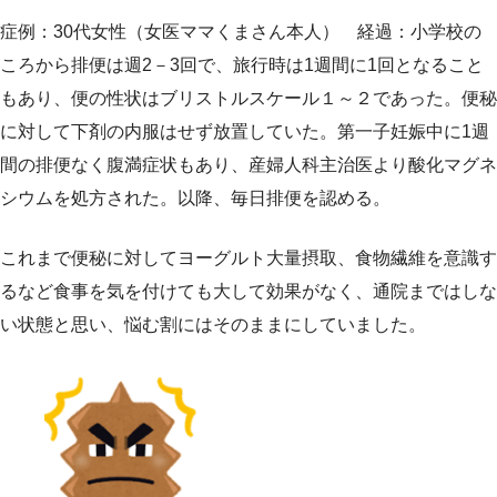
症例：30代女性（女医ママくまさん本人） 経過：小学校の
ころから排便は週2－3回で、旅行時は1週間に1回となること
もあり、便の性状はブリストルスケール１～２であった。便秘
に対して下剤の内服はせず放置していた。第一子妊娠中に1週
間の排便なく腹満症状もあり、産婦人科主治医より酸化マグネ
シウムを処方された。以降、毎日排便を認める。
これまで便秘に対してヨーグルト大量摂取、食物繊維を意識す
るなど食事を気を付けても大して効果がなく、通院まではしな
い状態と思い、悩む割にはそのままにしていました。