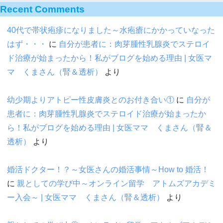
Recent Comments
40代で帯状疱疹になりました～水疱瘡にかかっていなった
はず・・・
に
自分が患者に：肉芽腫性乳腺炎でステロイ
ド治療が始まったから！私がブログを始める理由 | 女医マ
マ くまさん（腎＆透析）
より
幼少期よりアトピー性皮膚炎とのお付き合い①
に
自分が
患者に：肉芽腫性乳腺炎でステロイド治療が始まったか
ら！私がブログを始める理由 | 女医ママ くまさん（腎＆
透析）
より
婚活ドクター！？～女医さんの婚活事情～How to 婚活！
に
親としての学び中～オンライン留学 アトムズアカデミ
ー入会～ | 女医ママ くまさん（腎＆透析）
より