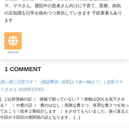
マ、ママさん、通院中の患者さん向けに子育て、医療、病気
の豆知識を日常を絡めつつ発信していきます 子鉄要素もあり
ます
Website
1
COMMENT
黒い便に注意です！（確認事項：鉄剤は？食べ物は？） | 女医ママ
くまさん
2024年2月9日
[…] 以前便秘の話（ 便秘で困っていない？！便秘はQOLを低下させ
る！ ）や糞の話（ 糞のはなし：危険な糞２つ、有用な糞２つを知っ
ておこう！絵本２冊紹介します ）をさせてもらいました。振り返ると
今回が３回目の便関係の話となります。 […]