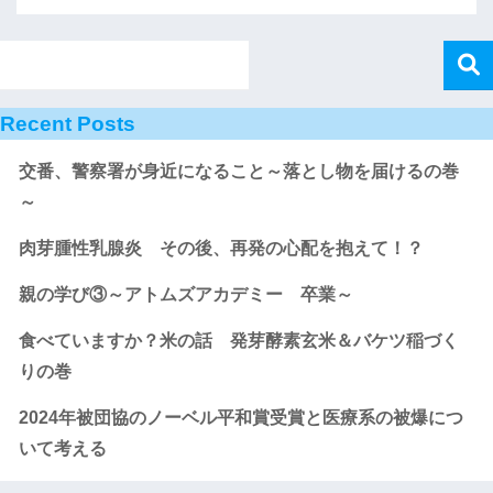
Recent Posts
交番、警察署が身近になること～落とし物を届けるの巻
～
肉芽腫性乳腺炎 その後、再発の心配を抱えて！？
親の学び③～アトムズアカデミー 卒業～
食べていますか？米の話 発芽酵素玄米＆バケツ稲づく
りの巻
2024年被団協のノーベル平和賞受賞と医療系の被爆につ
いて考える