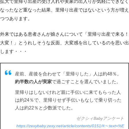
拡大で里帰り出産の受け入れや実家の出入りが気軽にできなく
なったなど重なった結果、里帰り出産ではないという方が増え
つつあります。
外来ではある患者さんが娘さんについて「里帰り出産で来る！
大変！」とうれしそうな反面、大変感を出しているのを思い出
します・・・
産前、産後を合わせて「里帰りした」人は約48％。
約半数の人が実家
で過ごすことを選んでいました。
里帰りはしないけれど親に手伝いに来てもらった人
は約24％で、里帰りせず手伝いもなしで乗り切った
人は約22％と少数派でした。
ゼクシィBabyアンケート
https://zexybaby.zexy.net/article/contents/0151/#:~:text=%E