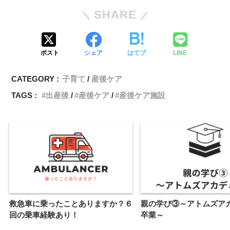
SHARE
c
i
a
n
p
e
t
i
e
y
ポスト
シェア
はてブ
LINE
b
t
l
L
CATEGORY :
子育て
産後ケア
o
e
i
TAGS :
出産後
産後ケア
産後ケア施設
o
r
n
k
k
救急車に乗ったことありますか？６
親の学び③～アトムズ
回の乗車経験あり！
卒業～