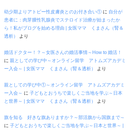
幼少期よりアトピー性皮膚炎とのお付き合い①
に
自分が
患者に：肉芽腫性乳腺炎でステロイド治療が始まったか
ら！私がブログを始める理由 | 女医ママ くまさん（腎＆
透析）
より
婚活ドクター！？～女医さんの婚活事情～How to 婚活！
に
親としての学び中～オンライン留学 アトムズアカデミ
ー入会～ | 女医ママ くまさん（腎＆透析）
より
親としての学び中①～オンライン留学 アトムズアカデミ
ー入会～
に
子どもとおうちで楽しくご当地を学ぶ～日本
と世界～ | 女医ママ くまさん（腎＆透析）
より
旗を知る 好きな旗ありますか？～部活旗から国旗まで～
に
子どもとおうちで楽しくご当地を学ぶ～日本と世界～ |