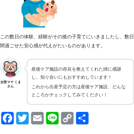
この数日の体験、経験がその後の子育てにいきましたし、数日
間過ごせた安心感が代えがたいものがあります。
産後ケア施設の存在を教えてくれた姉に感謝
し、知り合いにもおすすめしています！
女医ママ くま
これから出産予定の方は産後ケア施設、どんな
さん
ところかチェックしてみてください！
F
T
E
L
C
共
a
w
m
i
o
有