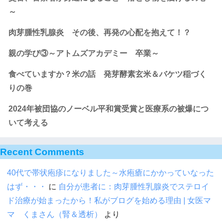
～
肉芽腫性乳腺炎 その後、再発の心配を抱えて！？
親の学び③～アトムズアカデミー 卒業～
食べていますか？米の話 発芽酵素玄米＆バケツ稲づく
りの巻
2024年被団協のノーベル平和賞受賞と医療系の被爆につ
いて考える
Recent Comments
40代で帯状疱疹になりました～水疱瘡にかかっていなった
はず・・・
に
自分が患者に：肉芽腫性乳腺炎でステロイ
ド治療が始まったから！私がブログを始める理由 | 女医マ
マ くまさん（腎＆透析）
より