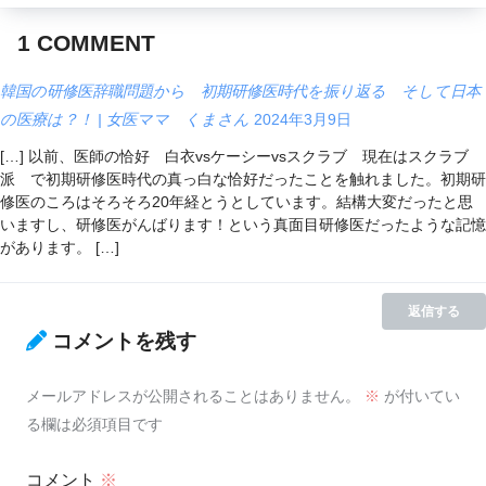
1
COMMENT
韓国の研修医辞職問題から 初期研修医時代を振り返る そして日本
の医療は？！ | 女医ママ くまさん
2024年3月9日
[…] 以前、医師の恰好 白衣vsケーシーvsスクラブ 現在はスクラブ
派 で初期研修医時代の真っ白な恰好だったことを触れました。初期研
修医のころはそろそろ20年経とうとしています。結構大変だったと思
いますし、研修医がんばります！という真面目研修医だったような記憶
があります。 […]
返信する
コメントを残す
メールアドレスが公開されることはありません。
※
が付いてい
る欄は必須項目です
コメント
※