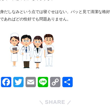
身だしなみという点では寝ぐせはない、パッと見て清潔な格好
であればどの恰好でも問題ありません。
F
T
E
L
C
共
a
w
m
i
o
有
SHARE
c
i
a
n
p