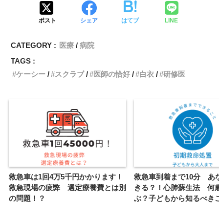
e
t
i
e
y
ポスト
シェア
はてブ
LINE
b
t
l
L
CATEGORY :
医療
病院
o
e
i
TAGS :
o
r
n
ケーシー
スクラブ
医師の恰好
白衣
研修医
k
k
救急車は1回4万5千円かかります！
救急車到着まで10分 あ
救急現場の疲弊 選定療養費とは別
きる？！心肺蘇生法 何
の問題！？
ぶ？子どもから知るべき