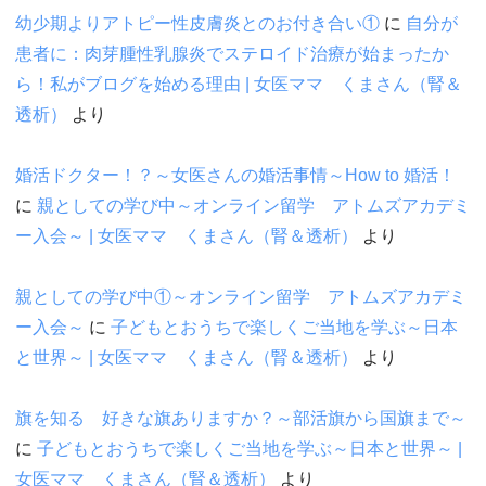
幼少期よりアトピー性皮膚炎とのお付き合い①
に
自分が
患者に：肉芽腫性乳腺炎でステロイド治療が始まったか
ら！私がブログを始める理由 | 女医ママ くまさん（腎＆
透析）
より
婚活ドクター！？～女医さんの婚活事情～How to 婚活！
に
親としての学び中～オンライン留学 アトムズアカデミ
ー入会～ | 女医ママ くまさん（腎＆透析）
より
親としての学び中①～オンライン留学 アトムズアカデミ
ー入会～
に
子どもとおうちで楽しくご当地を学ぶ～日本
と世界～ | 女医ママ くまさん（腎＆透析）
より
旗を知る 好きな旗ありますか？～部活旗から国旗まで～
に
子どもとおうちで楽しくご当地を学ぶ～日本と世界～ |
女医ママ くまさん（腎＆透析）
より