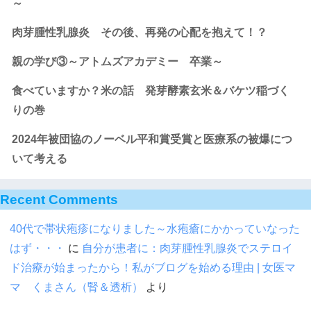
～
肉芽腫性乳腺炎 その後、再発の心配を抱えて！？
親の学び③～アトムズアカデミー 卒業～
食べていますか？米の話 発芽酵素玄米＆バケツ稲づく
りの巻
2024年被団協のノーベル平和賞受賞と医療系の被爆につ
いて考える
Recent Comments
40代で帯状疱疹になりました～水疱瘡にかかっていなった
はず・・・
に
自分が患者に：肉芽腫性乳腺炎でステロイ
ド治療が始まったから！私がブログを始める理由 | 女医マ
マ くまさん（腎＆透析）
より