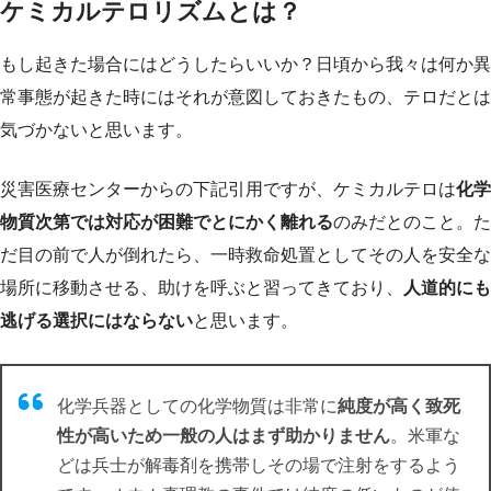
ケミカルテロリズムとは？
もし起きた場合にはどうしたらいいか？日頃から我々は何か異
常事態が起きた時にはそれが意図しておきたもの、テロだとは
気づかないと思います。
災害医療センターからの下記引用ですが、ケミカルテロは
化学
物質次第では対応が困難でとにかく離れる
のみだとのこと。た
だ目の前で人が倒れたら、一時救命処置としてその人を安全な
場所に移動させる、助けを呼ぶと習ってきており、
人道的にも
逃げる選択にはならない
と思います。
化学兵器としての化学物質は非常に
純度が高く致死
性が高いため一般の人はまず助かりません
。米軍な
どは兵士が解毒剤を携帯しその場で注射をするよう