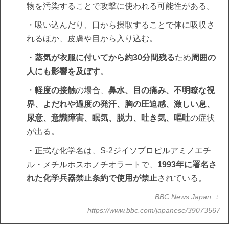
物を汚染することで攻撃に使われる可能性がある。
・吸い込んだり、口から摂取することで体に吸収さ
れるほか、皮膚や目から入り込む。
・
蒸気が衣服に付いてから約30分間残る
ため
周囲の
人にも影響を及ぼす
。
・
軽度の接触
の場合、
鼻水、目の痛み、不明瞭な視
界、よだれや過度の発汗、胸の圧迫感、激しい息、
尿意、意識障害、眠気、脱力、吐き気、嘔吐
の症状
が出る。
・正式な化学名は、S-2ジイソプロピルアミノエチ
ル・メチルホスホノチオラートで、
1993年に署名さ
れた化学兵器禁止条約で使用が禁止
されている。
BBC News Japan ：
https://www.bbc.com/japanese/39073567