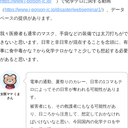
https://www.j-poison-ic.jp/
）で化学テロに関する動画
（
https://www.j-poison-ic.jp/disaster/webseminar1/
）、データ
ベースの提供があります。
我々医療者も通常のマスク、手袋などの装備では太刀打ちがで
きないと思います。日常と非日常が混在することを念頭に、有
事に食中毒かな？から化学テロかな？と少しでも想起する必要
があると思います。
電車の通勤、夏祭りのカレー、日常の1コマもテ
ロによってその日常が奪われる可能性がありま
女医ママ くま
す。
さん
被害者にも、その救護者にもなる可能性があ
り、日ごろから注意して、想定しておかなけれ
ばいけないなと思い、今回国内の化学テロを中