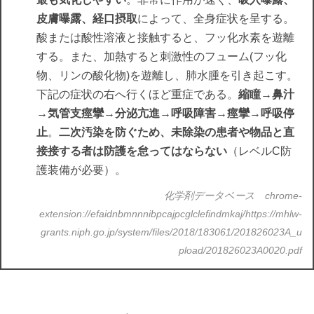
皮膚曝露、経口摂取
によって、全身症状を呈する。
酸または酸性溶液と接触すると、フッ化水素を遊離
する。また、加熱すると刺激性のフューム(フッ化
物、リンの酸化物)を遊離し、肺水腫を引き起こす。
下記の症状の右へ行くほど重症である。
縮瞳→鼻汁
→気管支痙攣→分泌亢進→呼吸障害→痙攣→呼吸停
止
。
二次汚染を防ぐため、未除染の患者や物品と直
接接する者は防護を怠ってはならない
（レベルC防
護装備が必要）。
化学剤データベース chrome-
extension://efaidnbmnnnibpcajpcglclefindmkaj/https://mhlw-
grants.niph.go.jp/system/files/2018/183061/201826023A_u
pload/201826023A0020.pdf