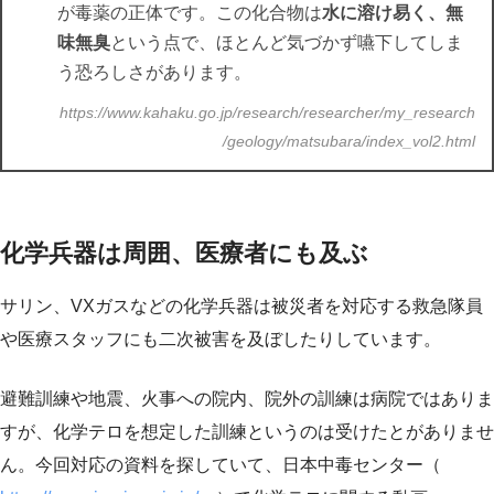
が毒薬の正体です。この化合物は
水に溶け易く、無
味無臭
という点で、ほとんど気づかず嚥下してしま
う恐ろしさがあります。
https://www.kahaku.go.jp/research/researcher/my_research
/geology/matsubara/index_vol2.html
化学兵器は周囲、医療者にも及ぶ
サリン、VXガスなどの化学兵器は被災者を対応する救急隊員
や医療スタッフにも二次被害を及ぼしたりしています。
避難訓練や地震、火事への院内、院外の訓練は病院ではありま
すが、化学テロを想定した訓練というのは受けたとがありませ
ん。今回対応の資料を探していて、日本中毒センター（