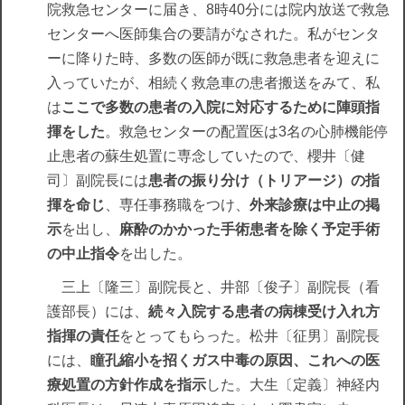
院救急センターに届き、8時40分には院内放送で救急
センターへ医師集合の要請がなされた。私がセンタ
ーに降りた時、多数の医師が既に救急患者を迎えに
入っていたが、相続く救急車の患者搬送をみて、私
は
ここで多数の患者の入院に対応するために陣頭指
揮をした
。救急センターの配置医は3名の心肺機能停
止患者の蘇生処置に専念していたので、櫻井〔健
司〕副院長には
患者の振り分け（トリアージ）の指
揮を命じ
、専任事務職をつけ、
外来診療は中止の掲
示
を出し、
麻酔のかかった手術患者を除く予定手術
の中止指令
を出した。
三上〔隆三〕副院長と、井部〔俊子〕副院長（看
護部長）には、
続々入院する患者の病棟受け入れ方
指揮の責任
をとってもらった。松井〔征男〕副院長
には、
瞳孔縮小を招くガス中毒の原因、これへの医
療処置の方針作成を指示
した。大生〔定義〕神経内