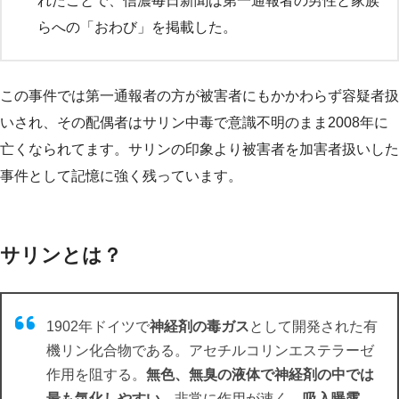
れたことで、信濃毎日新聞は第一通報者の男性と家族
らへの「おわび」を掲載した。
この事件では第一通報者の方が被害者にもかかわらず容疑者扱
いされ、その配偶者はサリン中毒で意識不明のまま2008年に
亡くなられてます。サリンの印象より被害者を加害者扱いした
事件として記憶に強く残っています。
サリンとは？
1902年ドイツで
神経剤の毒ガス
として開発された有
機リン化合物である。アセチルコリンエステラーゼ
作用を阻する。
無色、無臭の液体で神経剤の中では
最も気化しやすい
。非常に作用が速く、
吸入曝露、