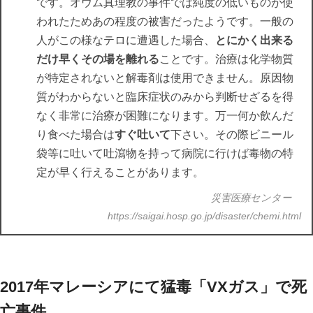
です。オウム真理教の事件では純度の低いものが使
われたためあの程度の被害だったようです。一般の
人がこの様なテロに遭遇した場合、
とにかく出来る
だけ早くその場を離れる
ことです。治療は化学物質
が特定されないと解毒剤は使用できません。原因物
質がわからないと臨床症状のみから判断せざるを得
なく非常に治療が困難になります。万一何か飲んだ
り食べた場合は
すぐ吐いて
下さい。その際ビニール
袋等に吐いて吐瀉物を持って病院に行けば毒物の特
定が早く行えることがあります。
災害医療センター
https://saigai.hosp.go.jp/disaster/chemi.html
2017年マレーシア
にて猛毒「VXガス」で死
亡事件