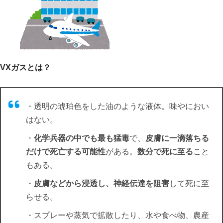
VXガス
とは？
・透明の琥珀色をした油のような液体。味やにおい
はない。
・
化学兵器の中でも最も猛毒
で、
皮膚に一滴落ちる
だけで死亡する可能性
がある。
数分で死に至る
こと
もある。
・
皮膚などから浸透し、神経伝達を阻害
して死に至
らせる。
・スプレーや蒸気で拡散したり、水や食べ物、農産