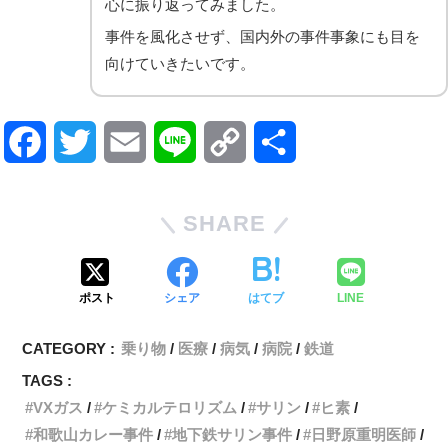
心に振り返ってみました。
事件を風化させず、国内外の事件事象にも目を
向けていきたいです。
F
T
E
L
C
共
a
w
m
i
o
有
SHARE
c
i
a
n
p
e
t
i
e
y
ポスト
シェア
はてブ
LINE
b
t
l
L
CATEGORY :
乗り物
医療
病気
病院
鉄道
o
e
i
TAGS :
o
r
n
VXガス
ケミカルテロリズム
サリン
ヒ素
和歌山カレー事件
地下鉄サリン事件
日野原重明医師
k
k