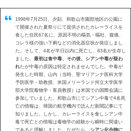
1998年7月25日、夕刻、和歌山市園部地区の公園に
て開催された夏祭りにて提供されたカレーライスを
食した住民67名に、原因不明の嘔気・嘔吐、腹痛、
コレラ様の強い下痢などの消化器症状が発症しまし
た。そして、4名が半日以内に死亡し、63名が生存し
ました。
最初は食中毒、その後、シアン中毒が疑わ
れ
たが中毒の原因は特定されませんでした。中毒が
発生した時期、山内（当時、聖マリアンナ医科大学
予防医学・助教授、米国メリーランド州立大学医学
部大学院毒物学・客員教授）は米国での国際会議に
参加していました。和歌山市にてシアン中毒で4名死
亡の情報は、帰国の航空機内で読んだ新聞記事にて
知りました。しかし、カレーライスを食しシアン中
毒で死亡との情報は毒物学の経験から瞬時に間違い
であると理解しました。なぜなら、
シアン化合物に