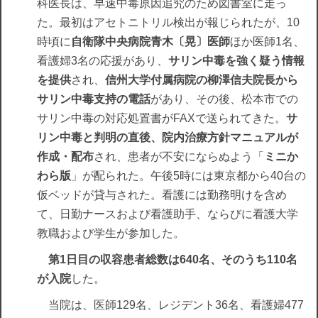
科医長は、早速中毒原因追究のため図書室に走っ
た。最初はアセトニトリル検出が報じられたが、10
時頃に
自衛隊中央病院青木〔晃〕医師
ほか医師1名、
看護婦3名の応援があり、
サリン中毒を強く疑う情報
を提供
され、
信州大学付属病院の柳澤信夫院長から
サリン中毒支持の電話
があり、その後、松本市での
サリン中毒の対応処置書がFAXで送られてきた。
サ
リン中毒と判明の直後、院内治療方針マニュアルが
作成・配布
され、患者が不安にならぬよう「
ミニか
わら版
」が配られた。午後5時には東京都から40台の
仮ベッドが貸与された。看護には勤務明けを含め
て、日勤ナースおよび看護助手、ならびに看護大学
教職および学生が参加した。
第1日目の収容患者総数は640名、そのうち110名
が入院
した。
当院は、医師129名、レジデント36名、看護婦477