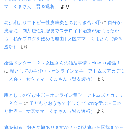
マ くまさん（腎＆透析）
より
幼少期よりアトピー性皮膚炎とのお付き合い①
に
自分が
患者に：肉芽腫性乳腺炎でステロイド治療が始まったか
ら！私がブログを始める理由 | 女医ママ くまさん（腎＆
透析）
より
婚活ドクター！？～女医さんの婚活事情～How to 婚活！
に
親としての学び中～オンライン留学 アトムズアカデミ
ー入会～ | 女医ママ くまさん（腎＆透析）
より
親としての学び中①～オンライン留学 アトムズアカデミ
ー入会～
に
子どもとおうちで楽しくご当地を学ぶ～日本
と世界～ | 女医ママ くまさん（腎＆透析）
より
旗を知る 好きな旗ありますか？～部活旗から国旗まで～