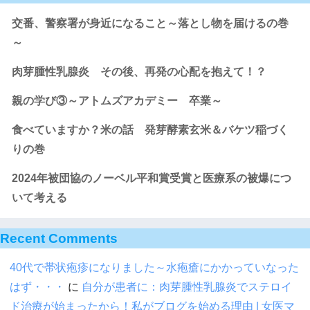
交番、警察署が身近になること～落とし物を届けるの巻
～
肉芽腫性乳腺炎 その後、再発の心配を抱えて！？
親の学び③～アトムズアカデミー 卒業～
食べていますか？米の話 発芽酵素玄米＆バケツ稲づく
りの巻
2024年被団協のノーベル平和賞受賞と医療系の被爆につ
いて考える
Recent Comments
40代で帯状疱疹になりました～水疱瘡にかかっていなった
はず・・・
に
自分が患者に：肉芽腫性乳腺炎でステロイ
ド治療が始まったから！私がブログを始める理由 | 女医マ