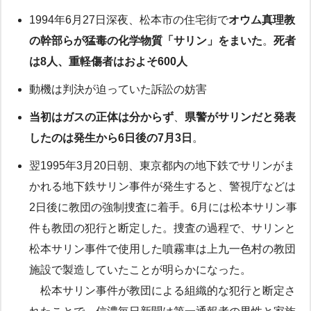
1994年6月27日深夜、松本市の住宅街で
オウム真理教
の幹部らが猛毒の化学物質「サリン」をまいた
。
死者
は8人、重軽傷者はおよそ600人
動機は判決が迫っていた訴訟の妨害
当初はガスの正体は分からず
、
県警がサリンだと発表
したのは発生から6日後の7月3日
。
翌1995年3月20日朝、東京都内の地下鉄でサリンがま
かれる地下鉄サリン事件が発生すると、警視庁などは
2日後に教団の強制捜査に着手。6月には松本サリン事
件も教団の犯行と断定した。捜査の過程で、サリンと
松本サリン事件で使用した噴霧車は上九一色村の教団
施設で製造していたことが明らかになった。
松本サリン事件が教団による組織的な犯行と断定さ