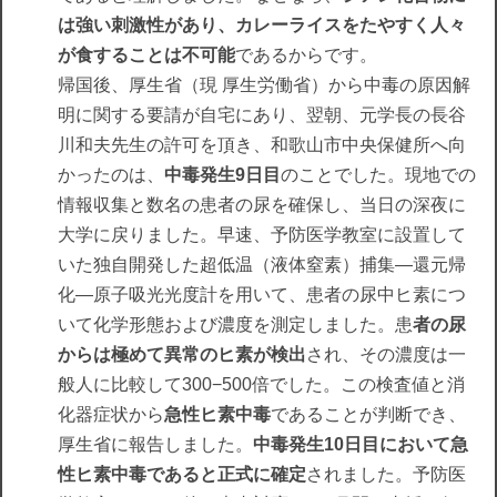
は強い刺激性があり、カレーライスをたやすく人々
が食することは不可能
であるからです。
帰国後、厚生省（現 厚生労働省）から中毒の原因解
明に関する要請が自宅にあり、翌朝、元学長の長谷
川和夫先生の許可を頂き、和歌山市中央保健所へ向
かったのは、
中毒発生9日目
のことでした。現地での
情報収集と数名の患者の尿を確保し、当日の深夜に
大学に戻りました。早速、予防医学教室に設置して
いた独自開発した超低温（液体窒素）捕集―還元帰
化―原子吸光光度計を用いて、患者の尿中ヒ素につ
いて化学形態および濃度を測定しました。患
者の尿
からは極めて異常のヒ素が検出
され、その濃度は一
般人に比較して300−500倍でした。この検査値と消
化器症状から
急性ヒ素中毒
であることが判断でき、
厚生省に報告しました。
中毒発生10日目において急
性ヒ素中毒であると正式に確定
されました。予防医