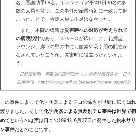
名、看護助手68名、ボランティア平均1日30名の多
数の人員を持つ。この事件が始業時刻に一致して起
こったことで、救援人員に不足はなかった。
また、本院の構造は
災害時への対応が考えられて
の病院設計
であり、スペースが広い上に、礼拝堂、
ラウンジ、廊下の壁の中にも酸素や吸引用の配管が
なされていたことが、災害時に役立ったといえよ
う。
日野原重明 聖路加国際病院サリン患者診療報告会 日本
医事新報 https://www.jmedj.co.jp/page/hinohara_paper02/
この事件によって化学兵器によるテロの怖さが世間に広く知れ
渡りました。そして
化学兵器による無差別テロ事件は世界で初
めて
というのは実は日本の1994年6月27日に発生した
松本サリ
ン事件
だとのことです。