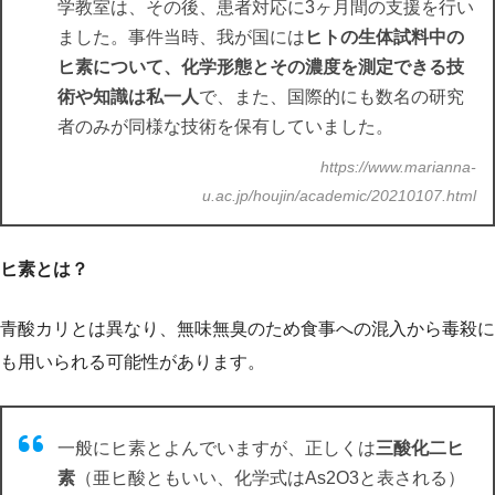
学教室は、その後、患者対応に3ヶ月間の支援を行い
ました。事件当時、我が国には
ヒトの生体試料中の
ヒ素について、化学形態とその濃度を測定できる技
術や知識は私一人
で、また、国際的にも数名の研究
者のみが同様な技術を保有していました。
https://www.marianna-
u.ac.jp/houjin/academic/20210107.html
ヒ素とは？
青酸カリとは異なり、無味無臭のため食事への混入から毒殺に
も用いられる可能性があります。
一般にヒ素とよんでいますが、正しくは
三酸化二ヒ
素
（亜ヒ酸ともいい、化学式はAs2O3と表される）