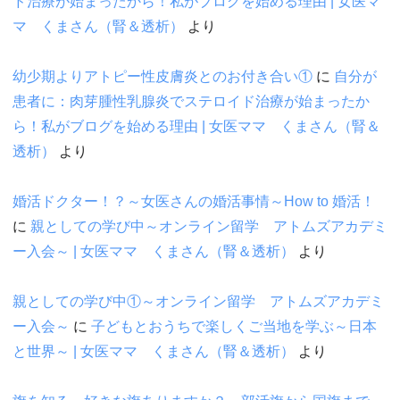
ド治療が始まったから！私がブログを始める理由 | 女医マ
マ くまさん（腎＆透析）
より
幼少期よりアトピー性皮膚炎とのお付き合い①
に
自分が
患者に：肉芽腫性乳腺炎でステロイド治療が始まったか
ら！私がブログを始める理由 | 女医ママ くまさん（腎＆
透析）
より
婚活ドクター！？～女医さんの婚活事情～How to 婚活！
に
親としての学び中～オンライン留学 アトムズアカデミ
ー入会～ | 女医ママ くまさん（腎＆透析）
より
親としての学び中①～オンライン留学 アトムズアカデミ
ー入会～
に
子どもとおうちで楽しくご当地を学ぶ～日本
と世界～ | 女医ママ くまさん（腎＆透析）
より