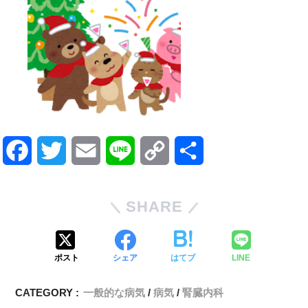
F
T
E
L
C
共
a
w
m
i
o
有
SHARE
c
i
a
n
p
e
t
i
e
y
ポスト
シェア
はてブ
LINE
b
t
l
L
CATEGORY :
一般的な病気
病気
腎臓内科
o
e
i