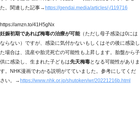
た。関連した記事→
https://gendai.media/articles/-/119716
https://amzn.to/41H5gNx
妊娠初期であれば梅毒の治療が可能
（ただし母子感染は0には
ならない）ですが、感染に気付かないもしくはその後に感染し
た場合は、流産や胎児死亡の可能性も上昇します。胎盤から子
供に感染し、生まれた子どもは
先天梅毒
となる可能性がありま
す。NHK漫画でわかる説明がてていました。参考にしてくだ
さい。→
https://www.nhk.or.jp/shutoken/wr/20221216b.html