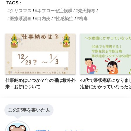
TAGS :
o
r
n
クリスマス
ネフローゼ症候群
先天梅毒
医療系漫画
口内炎
性感染症
梅毒
k
k
仕事納めはいつか？年の瀬は救外外
40代で帯状疱疹になりま
来＋お餅について
疱瘡にかかっていなった
この記事を書いた人