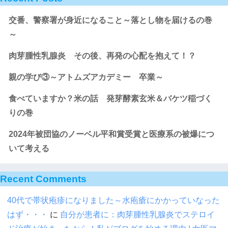
交番、警察署が身近になること～落とし物を届けるの巻
～
肉芽腫性乳腺炎 その後、再発の心配を抱えて！？
親の学び③～アトムズアカデミー 卒業～
食べていますか？米の話 発芽酵素玄米＆バケツ稲づく
りの巻
2024年被団協のノーベル平和賞受賞と医療系の被爆につ
いて考える
Recent Comments
40代で帯状疱疹になりました～水疱瘡にかかっていなった
はず・・・
に
自分が患者に：肉芽腫性乳腺炎でステロイ