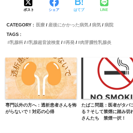
e
t
i
e
y
ポスト
シェア
はてブ
LINE
b
t
l
L
CATEGORY :
医療
産後にかかった病気
病気
病院
o
e
i
TAGS :
o
r
n
乳腺科
乳腺超音波検査
再発
肉芽腫性乳腺炎
k
k
専門以外の方へ：透析患者さんを怖
たばこ問題：医者がタバ
がらないで！対応の心得
る？そして禁煙に踏み切
さんたち 禁煙一択！