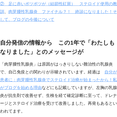
② 足に赤いポツポツが（結節性紅斑） ステロイド使用の教
訓
、
肉芽腫性乳腺炎 ファイナル？！ 終診になりました！そ
して、ブログの今後について
自分発信の情報から この1年で「わたしも
なりました」とのメッセージが
「肉芽腫性乳腺炎」は原因がはっきりしない難治性の乳腺炎
で、自己免疫との関わりが示唆されています。経過は
自分が
患者に：肉芽腫性乳腺炎でステロイド治療が始まったから！私
がブログを始める理由
などにも記載していますが、左胸の乳腺
炎が抗生剤で改善せず、生検を経て確定診断に至って、ドレナ
ージとステロイド治療を受けて改善しました。再発もあるとい
われてます。