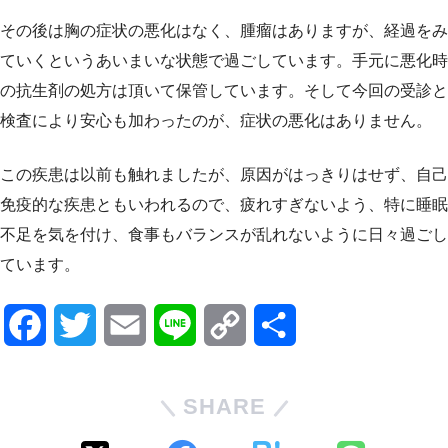
その後は胸の症状の悪化はなく、腫瘤はありますが、経過をみ
ていくというあいまいな状態で過ごしています。手元に悪化時
の抗生剤の処方は頂いて保管しています。そして今回の受診と
検査により安心も加わったのが、症状の悪化はありません。
この疾患は以前も触れましたが、原因がはっきりはせず、自己
免疫的な疾患ともいわれるので、疲れすぎないよう、特に睡眠
不足を気を付け、食事もバランスが乱れないように日々過ごし
ています。
F
T
E
L
C
共
a
w
m
i
o
有
SHARE
c
i
a
n
p