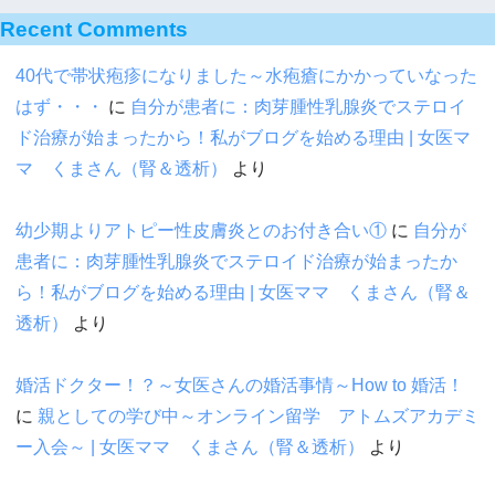
Recent Comments
40代で帯状疱疹になりました～水疱瘡にかかっていなった
はず・・・
に
自分が患者に：肉芽腫性乳腺炎でステロイ
ド治療が始まったから！私がブログを始める理由 | 女医マ
マ くまさん（腎＆透析）
より
幼少期よりアトピー性皮膚炎とのお付き合い①
に
自分が
患者に：肉芽腫性乳腺炎でステロイド治療が始まったか
ら！私がブログを始める理由 | 女医ママ くまさん（腎＆
透析）
より
婚活ドクター！？～女医さんの婚活事情～How to 婚活！
に
親としての学び中～オンライン留学 アトムズアカデミ
ー入会～ | 女医ママ くまさん（腎＆透析）
より