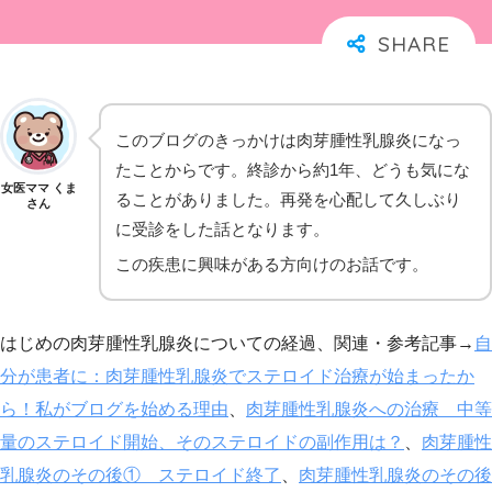
このブログのきっかけは肉芽腫性乳腺炎になっ
たことからです。終診から約1年、どうも気にな
女医ママ くま
ることがありました。再発を心配して久しぶり
さん
に受診をした話となります。
この疾患に興味がある方向けのお話です。
はじめの肉芽腫性乳腺炎についての経過、関連・参考記事→
自
分が患者に：肉芽腫性乳腺炎でステロイド治療が始まったか
ら！私がブログを始める理由
、
肉芽腫性乳腺炎への治療 中等
量のステロイド開始、そのステロイドの副作用は？
、
肉芽腫性
乳腺炎のその後① ステロイド終了
、
肉芽腫性乳腺炎のその後