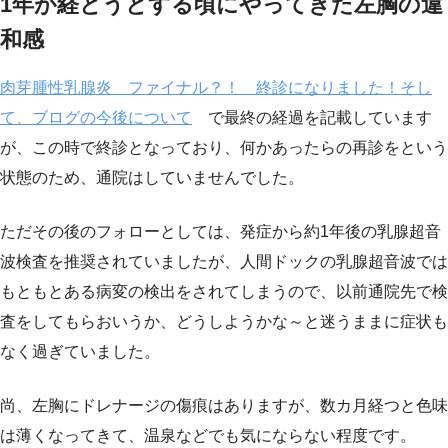
1年が経とうとする頃にやってきた左胸の違
和感
肉芽腫性乳腺炎 ファイナル？！ 終診になりました！そし
て、ブログの今後について
で最終の経過を記載しています
が、この時で終診となっており、何かあったらの再診をという
状態のため、通院はしていませんでした。
ただその後のフォローとしては、発症から約1年後の乳腺超音
波検査を推奨されていましたが、人間ドックの乳腺超音波では
もともとある病変の検出をされてしまうので、以前通院先で検
査をしてもらおいうか、どうしようかな～と迷うままに症状も
なく過ぎていました。
尚、左胸にドレナージの傷痕はありますが、数カ月経つと色味
は薄くなってきて、温泉などでも気にならない程度です。