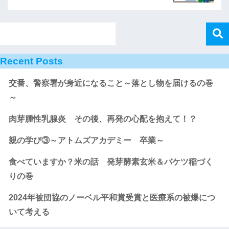
Recent Posts
交番、警察署が身近になること～落とし物を届けるの巻
～
肉芽腫性乳腺炎 その後、再発の心配を抱えて！？
親の学び③～アトムズアカデミー 卒業～
食べていますか？米の話 発芽酵素玄米＆バケツ稲づく
りの巻
2024年被団協のノーベル平和賞受賞と医療系の被爆につ
いて考える