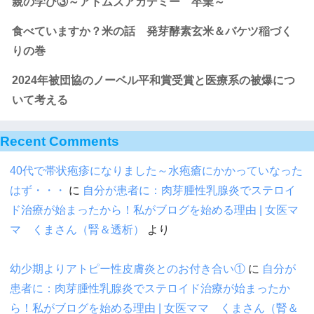
親の学び③～アトムズアカデミー 卒業～
食べていますか？米の話 発芽酵素玄米＆バケツ稲づく
りの巻
2024年被団協のノーベル平和賞受賞と医療系の被爆につ
いて考える
Recent Comments
40代で帯状疱疹になりました～水疱瘡にかかっていなった
はず・・・
に
自分が患者に：肉芽腫性乳腺炎でステロイ
ド治療が始まったから！私がブログを始める理由 | 女医マ
マ くまさん（腎＆透析）
より
幼少期よりアトピー性皮膚炎とのお付き合い①
に
自分が
患者に：肉芽腫性乳腺炎でステロイド治療が始まったか
ら！私がブログを始める理由 | 女医ママ くまさん（腎＆