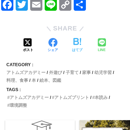
F
T
E
L
C
共
a
w
m
i
o
有
SHARE
c
i
a
n
p
e
t
i
e
y
ポスト
シェア
はてブ
LINE
b
t
l
L
CATEGORY :
o
e
i
アトムズアカデミー
外遊び
子育て
家事
幼児学習
o
r
n
料理、食事
本
絵本、図鑑
TAGS :
k
k
アトムズアカデミー
アトムズプリント
本読み
環境調整