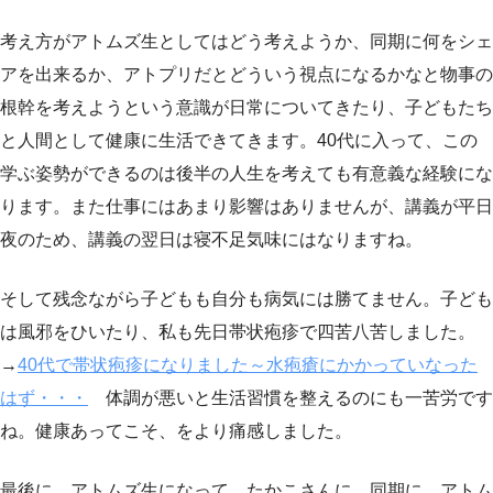
考え方がアトムズ生としてはどう考えようか、同期に何をシェ
アを出来るか、アトプリだとどういう視点になるかなと物事の
根幹を考えようという意識が日常についてきたり、子どもたち
と人間として健康に生活できてきます。40代に入って、この
学ぶ姿勢ができるのは後半の人生を考えても有意義な経験にな
ります。また仕事にはあまり影響はありませんが、講義が平日
夜のため、講義の翌日は寝不足気味にはなりますね。
そして残念ながら子どもも自分も病気には勝てません。子ども
は風邪をひいたり、私も先日帯状疱疹で四苦八苦しました。
→
40代で帯状疱疹になりました～水疱瘡にかかっていなった
はず・・・
体調が悪いと生活習慣を整えるのにも一苦労です
ね。健康あってこそ、をより痛感しました。
最後に、アトムズ生になって、たかこさんに、同期に、アトム