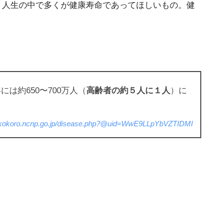
。人生の中で多くが健康寿命であってほしいもの。健
には約650〜700万人（
高齢者の約５人に１人
）に
//kokoro.ncnp.go.jp/disease.php?@uid=WwE9LLpYbVZTIDMI