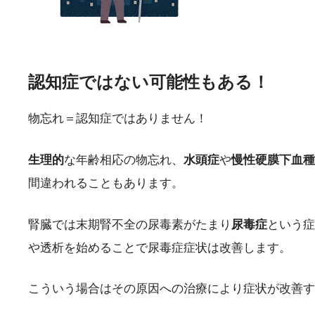
認知症ではない可能性もある！
物忘れ＝認知症ではありません！
生理的
な年齢相応の物忘れ、
水頭症
や
慢性硬膜下血種
間違われることもあります。
腎臓では末期腎不全の尿毒素がたまり
尿毒症
という症
や透析を始めることで尿毒症症状は改善します。
こういう場合はその原因への治療により症状が改善す