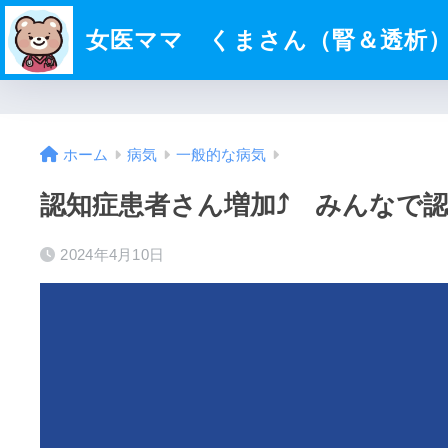
女医ママ くまさん（腎＆透析
ホーム
病気
一般的な病気
認知症患者さん増加⤴ みんなで
2024年4月10日