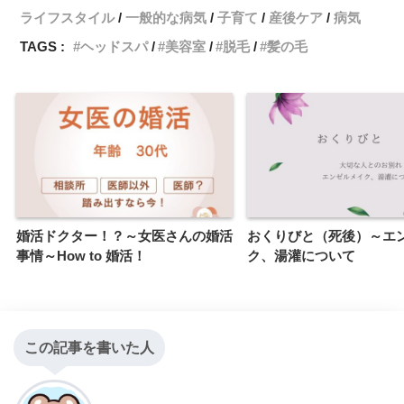
ライフスタイル
一般的な病気
子育て
産後ケア
病気
o
r
n
TAGS :
ヘッドスパ
美容室
脱毛
髪の毛
k
k
婚活ドクター！？～女医さんの婚活
おくりびと（死後）～エ
事情～How to 婚活！
ク、湯灌について
この記事を書いた人