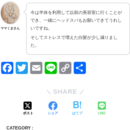
今は半休を利用して以前の美容室に行くことが
でき、一緒にヘッドスパもお願いできてうれし
いですね。
ママくまさん
そしてストレスで増えた白髪が少し減りまし
た。
F
T
E
L
C
共
a
w
m
i
o
有
SHARE
c
i
a
n
p
e
t
i
e
y
ポスト
シェア
はてブ
LINE
b
t
l
L
CATEGORY :
o
e
i