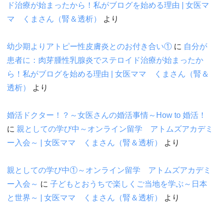
ド治療が始まったから！私がブログを始める理由 | 女医マ
マ くまさん（腎＆透析）
より
幼少期よりアトピー性皮膚炎とのお付き合い①
に
自分が
患者に：肉芽腫性乳腺炎でステロイド治療が始まったか
ら！私がブログを始める理由 | 女医ママ くまさん（腎＆
透析）
より
婚活ドクター！？～女医さんの婚活事情～How to 婚活！
に
親としての学び中～オンライン留学 アトムズアカデミ
ー入会～ | 女医ママ くまさん（腎＆透析）
より
親としての学び中①～オンライン留学 アトムズアカデミ
ー入会～
に
子どもとおうちで楽しくご当地を学ぶ～日本
と世界～ | 女医ママ くまさん（腎＆透析）
より