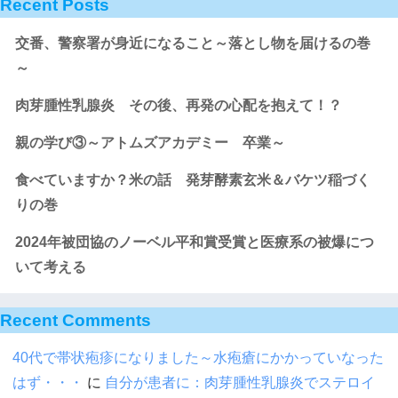
Recent Posts
交番、警察署が身近になること～落とし物を届けるの巻
～
肉芽腫性乳腺炎 その後、再発の心配を抱えて！？
親の学び③～アトムズアカデミー 卒業～
食べていますか？米の話 発芽酵素玄米＆バケツ稲づく
りの巻
2024年被団協のノーベル平和賞受賞と医療系の被爆につ
いて考える
Recent Comments
40代で帯状疱疹になりました～水疱瘡にかかっていなった
はず・・・
に
自分が患者に：肉芽腫性乳腺炎でステロイ