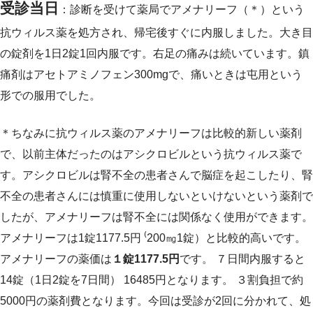
受診当日
：診断を受けて薬局でアメナリーフ（＊）という
抗ウィルス薬を処方され、帰宅後すぐに内服しました。大き目
の錠剤を1日2錠1回内服です。右足の痛みは続いています。鎮
痛剤はアセトアミノフェン300mgで、痛いときは屯用という
形での服用でした。
＊ちなみに抗ウィルス薬のアメナリーフは比較的新しい薬剤
で、以前主体だったのはアシクロビルという抗ウィルス薬で
す。アシクロビルは腎不全の患者さんで脳症を起こしたり、腎
不全の患者さんには慎重に使用しないといけないという薬剤で
したが、アメナリーフは腎不全には関係なく使用ができます。
アメナリーフは1錠1177.5円 ⁽200㎎1錠）と比較的高いです。
アメナリーフの薬価は
１錠1177.5円
です。 ７日間内服すると
14錠（1日2錠を7日間） 16485円となります。 ３割負担で約
5000円の薬剤費となります。今回は受診が2回に分かれて、処