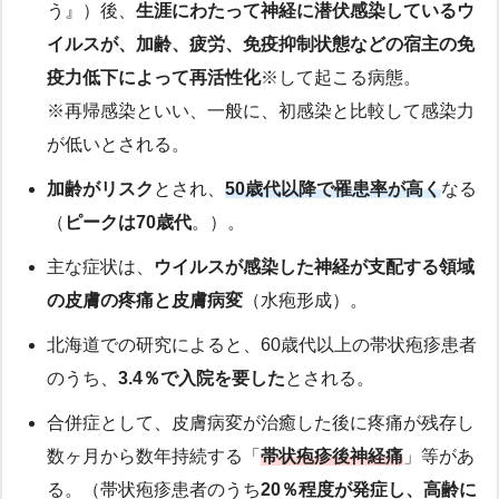
う』）後、
生涯にわたって神経に潜伏感染しているウ
イルスが、加齢、疲労、免疫抑制状態などの宿主の免
疫力低下によって再活性化
※して起こる病態。
※再帰感染といい、一般に、初感染と比較して感染力
が低いとされる。
加齢がリスク
とされ、
50歳代以降で罹患率が高く
なる
（
ピークは70歳代
。）。
主な症状は、
ウイルスが感染した神経が支配する領域
の皮膚の疼痛と皮膚病変
（水疱形成）。
北海道での研究によると、60歳代以上の帯状疱疹患者
のうち、
3.4％で入院を要した
とされる。
合併症として、皮膚病変が治癒した後に疼痛が残存し
数ヶ月から数年持続する「
帯状疱疹後神経痛
」等があ
る。（帯状疱疹患者のうち
20％程度が発症し、高齢に