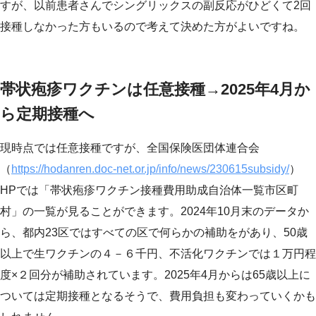
すが、以前患者さんでシングリックスの副反応がひどくて2回
接種しなかった方もいるので考えて決めた方がよいですね。
帯状疱疹ワクチンは任意接種→2025年4月か
ら定期接種へ
現時点では任意接種ですが、全国保険医団体連合会
（
https://hodanren.doc-net.or.jp/info/news/230615subsidy/
）
HPでは「帯状疱疹ワクチン接種費用助成自治体一覧市区町
村」の一覧が見ることができます。2024年10月末のデータか
ら、都内23区ではすべての区で何らかの補助をがあり、50歳
以上で生ワクチンの４－６千円、不活化ワクチンでは１万円程
度×２回分が補助されています。2025年4月からは65歳以上に
ついては定期接種となるそうで、費用負担も変わっていくかも