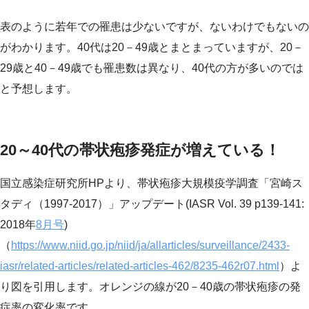
表のように若年での罹患は少ないですが、ないわけでもないの
がわかります。40代は20－49歳とまとまっていますが、20－
29歳と40－49歳でも罹患数は異なり、40代の方が多いのでは
と予想します。
20～40代の帯状疱疹発症が増えている！
国立感染症研究所HPより、帯状疱疹大規模疫学調査「宮崎ス
タディ（1997-2017）」アップデート(IASR Vol. 39 p139-141:
2018年
8月号
)
（
https://www.niid.go.jp/niid/ja/allarticles/surveillance/2433-
iasr/related-articles/related-articles-462/8235-462r07.html
）よ
り図を引用します。オレンジの線が20－40歳の帯状疱疹の発
症率の変化率です。