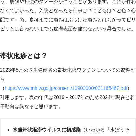
う、膀胱や排便のダメージが伴うことがあります。これが伴わ
なくてよかった。入院となったら仕事は？こどもは？と色々心
配です。尚、参考までに痛みはぶつけた痛みとはちがってピリ
ピリとは言わないまでも皮膚表面が痛むなという具合でした。
帯状疱疹とは？
2023年5月の厚生労働省の帯状疱疹ワクチンについての資料か
ら
（
https://www.mhlw.go.jp/content/10900000/001165467.pdf
）
引用します。表の年代は2016－2017年のため2024年現在と若
干動向は異なると思います。
水痘帯状疱疹ウイルスに初感染
（いわゆる『水ぼうそ