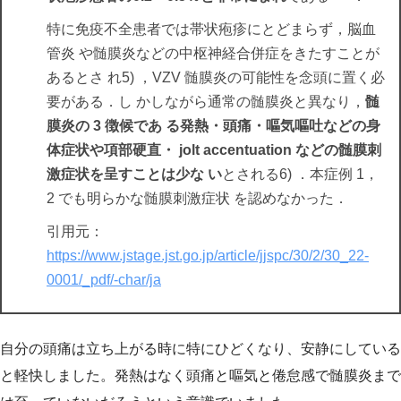
特に免疫不全患者では帯状疱疹にとどまらず，脳血
管炎 や髄膜炎などの中枢神経合併症をきたすことが
あるとさ れ5) ，VZV 髄膜炎の可能性を念頭に置く必
要がある．し かしながら通常の髄膜炎と異なり，
髄
膜炎の 3 徴候であ る発熱・頭痛・嘔気嘔吐などの身
体症状や項部硬直・ jolt accentuation などの髄膜刺
激症状を呈すことは少な い
とされる6) ．本症例 1，
2 でも明らかな髄膜刺激症状 を認めなかった．
引用元：
https://www.jstage.jst.go.jp/article/jjspc/30/2/30_22-
0001/_pdf/-char/ja
自分の頭痛は立ち上がる時に特にひどくなり、安静にしている
と軽快しました。発熱はなく頭痛と嘔気と倦怠感で髄膜炎まで