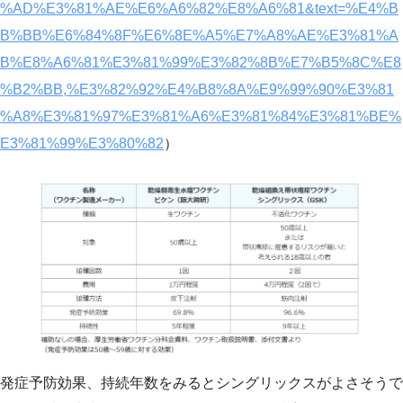
%AD%E3%81%AE%E6%A6%82%E8%A6%81&text=%E4%B
B%BB%E6%84%8F%E6%8E%A5%E7%A8%AE%E3%81%A
B%E8%A6%81%E3%81%99%E3%82%8B%E7%B5%8C%E8
%B2%BB,%E3%82%92%E4%B8%8A%E9%99%90%E3%81
%A8%E3%81%97%E3%81%A6%E3%81%84%E3%81%BE%
E3%81%99%E3%80%82
）
発症予防効果、持続年数をみるとシングリックスがよさそうで