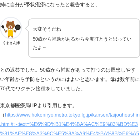
姉に自分が帯状疱疹になったと報告すると、
大変そうだね
50歳から補助があるから今度打とうと思ってい
くまさん姉
たよ～
との返答でした。50歳から補助があって打つのは罹患しやす
い年齢から予防をというのにはよいと思います。母は数年前に
70代でワクチン接種をしていました。
東京都医療局HPより引用します。
（
https://www.hokeniryo.metro.tokyo.lg.jp/kansen/taijouhoushin
.html#:~:text=%E6%9D%B1%E4%BA%AC%E9%83%BD%E3
%81%AE%E8%A3%9C%E5%8A%A9%E4%BA%8B%E6%A5