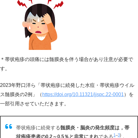
＊帯状疱疹の頭痛には髄膜炎を伴う場合があり注意が必要で
す。
2023年野口洋ら「帯状疱疹に続発した水痘・帯状疱疹ウイル
ス髄膜炎の2例」（
https://doi.org/10.11321/jjspc.22-0001
）を
一部引用させていただきます。
帯状疱疹に続発する
髄膜炎・脳炎の発生頻度は，帯
1
–
3
)
状疱疹患者の0.2～0.5％と非常にまれ
である
．